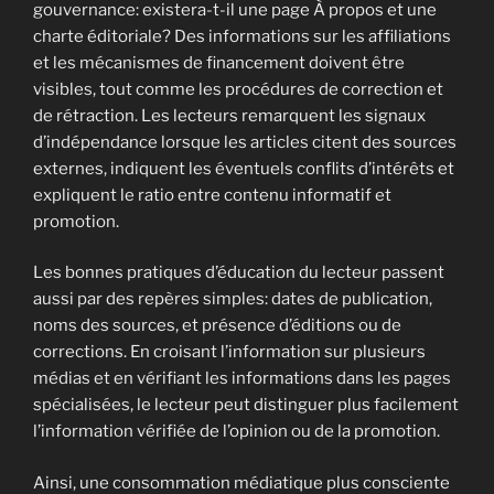
gouvernance: existera-t-il une page À propos et une
charte éditoriale? Des informations sur les affiliations
et les mécanismes de financement doivent être
visibles, tout comme les procédures de correction et
de rétraction. Les lecteurs remarquent les signaux
d’indépendance lorsque les articles citent des sources
externes, indiquent les éventuels conflits d’intérêts et
expliquent le ratio entre contenu informatif et
promotion.
Les bonnes pratiques d’éducation du lecteur passent
aussi par des repères simples: dates de publication,
noms des sources, et présence d’éditions ou de
corrections. En croisant l’information sur plusieurs
médias et en vérifiant les informations dans les pages
spécialisées, le lecteur peut distinguer plus facilement
l’information vérifiée de l’opinion ou de la promotion.
Ainsi, une consommation médiatique plus consciente