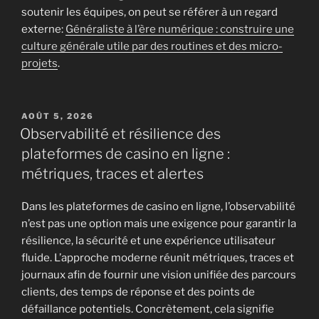
soutenir les équipes, on peut se référer à un regard
externe:
Généraliste à l’ère numérique : construire une
culture générale utile par des routines et des micro-
projets
.
PUBLIÉ
AOÛT 5, 2026
LE
Observabilité et résilience des
plateformes de casino en ligne :
métriques, traces et alertes
Dans les plateformes de casino en ligne, l’observabilité
n’est pas une option mais une exigence pour garantir la
résilience, la sécurité et une expérience utilisateur
fluide. L’approche moderne réunit métriques, traces et
journaux afin de fournir une vision unifiée des parcours
clients, des temps de réponse et des points de
défaillance potentiels. Concrètement, cela signifie