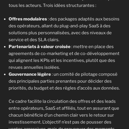
tous les acteurs. Trois idées structurantes :
Offres modulaires
: des packages adaptés aux besoins
des opérateurs, allant du plug-and-play SaaS à des
solutions plus personnalisées, avec des niveaux de
service et des SLA clairs.
Partenariats à valeur croisée
: mettre en place des
agreements de co-marketing et de co-développement
qui alignent les KPIs et les incentives, plutôt que des
revues annuelles isolées.
Gouvernance légère
: un comité de pilotage composé
des principales parties prenantes pour décider des
priorités, du budget et des règles d’accès aux données.
Ce cadre facilite la circulation des offres et des leads
entre opérateurs, SaaS et affiliés, tout en assurant que
chacun bénéficie d’un chemin clair vers le retour sur
investissement. L’objectif n’est pas de pousser des