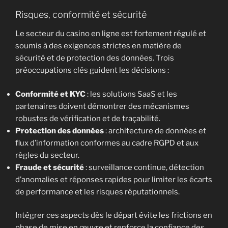
Risques, conformité et sécurité
Le secteur du casino en ligne est fortement régulé et
soumis à des exigences strictes en matière de
sécurité et de protection des données. Trois
préoccupations clés guident les décisions :
Conformité et KYC
: les solutions SaaS et les
partenaires doivent démontrer des mécanismes
robustes de vérification et de traçabilité.
Protection des données
: architecture de données et
flux d’information conformes au cadre RGPD et aux
règles du secteur.
Fraude et sécurité
: surveillance continue, détection
d’anomalies et réponses rapides pour limiter les écarts
de performance et les risques réputationnels.
Intégrer ces aspects dès le départ évite les frictions en
phase de mise en œuvre et renforce la confiance des