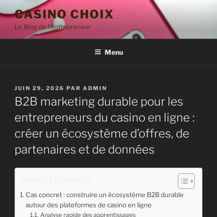
Aller
CASINO CHOIX
au
Le Blog de l'entrepreneur
contenu
principal
Menu
PUBLIÉ
JUIN 29, 2026
PAR
ADMIN
LE
B2B marketing durable pour les
entrepreneurs du casino en ligne :
créer un écosystème d’offres, de
partenaires et de données
Table of Contents
Cas concret : construire un écosystème B2B durable
autour des plateformes de casino en ligne
Analyse rapide des apprentissages