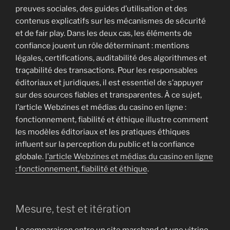
preuves sociales, des guides d’utilisation et des
contenus explicatifs sur les mécanismes de sécurité
et de fair play. Dans les deux cas, les éléments de
confiance jouent un rôle déterminant : mentions
légales, certifications, auditabilité des algorithmes et
traçabilité des transactions. Pour les responsables
éditoriaux et juridiques, il est essentiel de s’appuyer
sur des sources fiables et transparentes. À ce sujet,
l’article Webzines et médias du casino en ligne :
fonctionnement, fiabilité et éthique illustre comment
les modèles éditoriaux et les pratiques éthiques
influent sur la perception du public et la confiance
globale.
l’article Webzines et médias du casino en ligne
: fonctionnement, fiabilité et éthique
.
Mesure, test et itération