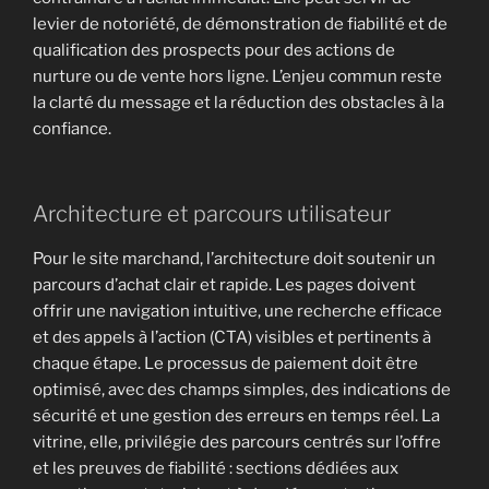
levier de notoriété, de démonstration de fiabilité et de
qualification des prospects pour des actions de
nurture ou de vente hors ligne. L’enjeu commun reste
la clarté du message et la réduction des obstacles à la
confiance.
Architecture et parcours utilisateur
Pour le site marchand, l’architecture doit soutenir un
parcours d’achat clair et rapide. Les pages doivent
offrir une navigation intuitive, une recherche efficace
et des appels à l’action (CTA) visibles et pertinents à
chaque étape. Le processus de paiement doit être
optimisé, avec des champs simples, des indications de
sécurité et une gestion des erreurs en temps réel. La
vitrine, elle, privilégie des parcours centrés sur l’offre
et les preuves de fiabilité : sections dédiées aux