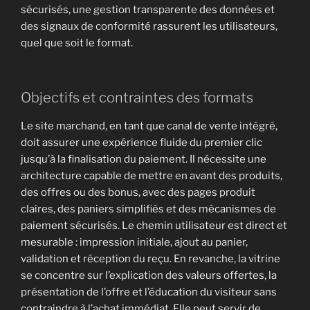
sécurisés, une gestion transparente des données et
des signaux de conformité rassurent les utilisateurs,
quel que soit le format.
Objectifs et contraintes des formats
Le site marchand, en tant que canal de vente intégré,
doit assurer une expérience fluide du premier clic
jusqu’à la finalisation du paiement. Il nécessite une
architecture capable de mettre en avant des produits,
des offres ou des bonus, avec des pages produit
claires, des paniers simplifiés et des mécanismes de
paiement sécurisés. Le chemin utilisateur est direct et
mesurable : impression initiale, ajout au panier,
validation et réception du reçu. En revanche, la vitrine
se concentre sur l’explication des valeurs offertes, la
présentation de l’offre et l’éducation du visiteur sans
contraindre à l’achat immédiat. Elle peut servir de