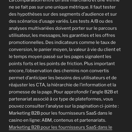
La comparaison entre un site marchand et une vitrine
ne se fait pas sur une unique métrique. Il faut tester
des hypothèses sur des segments d’audience et sur
des scénarios d’usage variés. Les tests A/B ou des
analyses multivariées doivent porter sur le parcours
utilisateur, les messages, les garanties et les offres
promotionnelles. Des indicateurs comme le taux de
conversion, le panier moyen, la valeur à vie du client et
le temps moyen passé sur les pages signalent les
points forts et les points de friction. Plus important
encore, l’observation des chemins non convertis
permet d’anticiper les besoins des utilisateurs et de
réajuster les CTA, la hiérarchie de l’information et la
promesse de la page. Pour approfondir l’angle B2B et
partenariat associé à ce type de plateformes, vous
pouvez consulter l’analyse sur la pagination ci-jointe :
Marketing B2B pour les fournisseurs SaaS dans le
casino en ligne: ABM, contenus et partenariats.
Marketing B2B pour les fournisseurs SaaS dans le